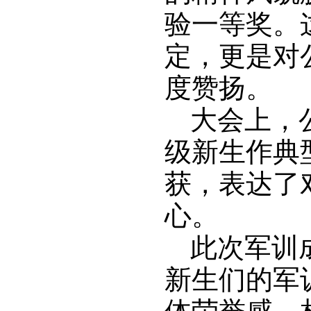
验一等奖。
定，更是对
度赞扬。
大会上，
级新生作典
获，表达了
心。
此次军训
新生们的军