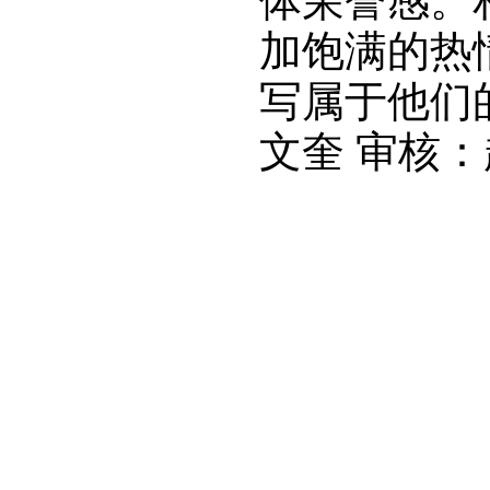
体荣誉感。
加饱满的热
写属于他们
文奎 审核