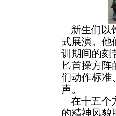
新生们以
式展演。他
训期间的刻
匕首操方阵
们动作标准
声。
在十五个
的精神风貌