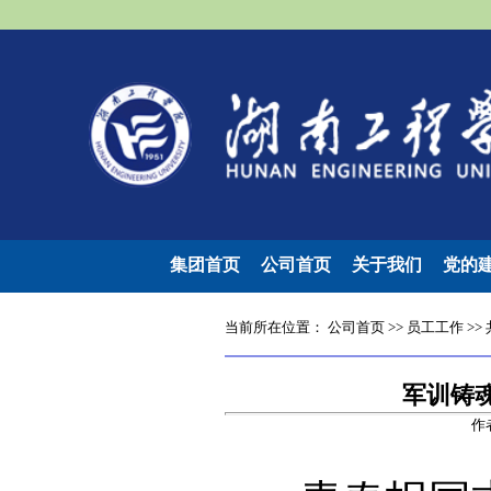
集团首页
公司首页
关于我们
党的
当前所在位置：
公司首页
>>
员工工作
>>
军训铸魂
作