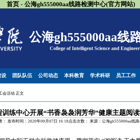
首页 - 公海gh555000aa线路检测中心(官方网站)
公海gh555000aa
College of Intelligent Science and Enginee
建设
团队队伍
公司动态
本科教育
学术科研
员工工作
工会活动
正文
程训练中心开展“书香袅袅润芳华”健康主题阅
者： 发布时间：2020年09月07日 16:18点击次数：
来源：公海gh555000aa线