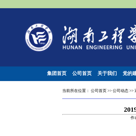
集团首页
公司首页
关于我们
党的
当前所在位置：
公司首页
>>
公司动态
>>
20
作