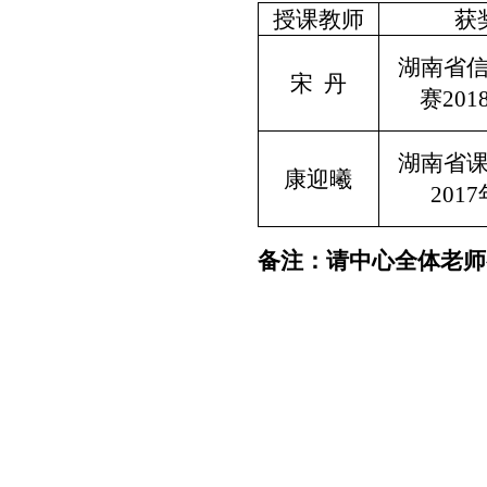
授课教师
获
湖南省
宋
丹
赛
201
湖南省
康迎曦
2017
备注：请中心全体老师